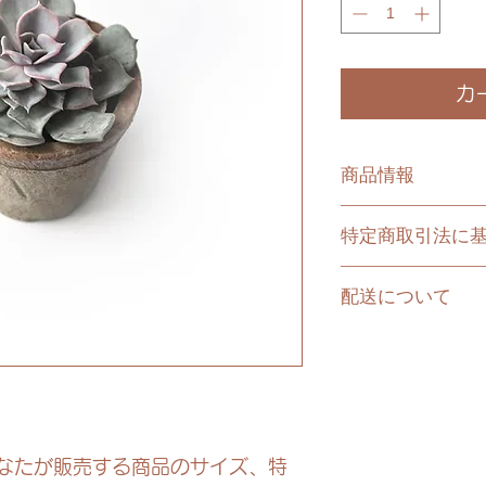
カ
商品情報
商品の詳細です
特定商取引法に
商品のサイズ、
どの詳細を入力
特定商取引法に
配送について
セールスポイン
る欄です。ここ
味を引きつけま
うに返品、交換
商品の配送ポリ
く示しましょう
す。ここに商品
でショップと購
ましょう。実際
ができます。
手続きに関して
ップの信頼度を
なたが販売する商品のサイズ、特