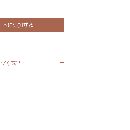
ートに追加する
。ここにあなたが販売する
基づく表記
特徴、素材、取扱い方法な
しましょう。また、商品の
基づく表記について記入す
トを入力して、購入者の興
に購入者が購入後にどのよ
しょう。
、また返金できるかを詳し
シーについて記入する欄で
。手続きを明確に示すこと
の配送について詳しく示し
入者の信頼関係を築くこと
に不着が起こった際などの
も詳しく示すことで、ショ
高めることができます。